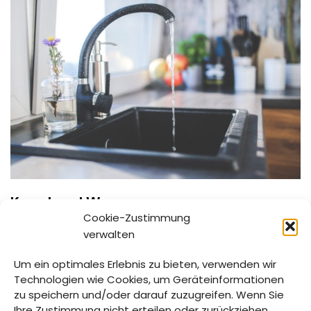
Kanal und Wasser
Cookie-Zustimmung
13. MÄRZ 2022
verwalten
Markt Mitterfels GEBÜHREN Wasser Kanal
Um ein optimales Erlebnis zu bieten, verwenden wir
Verbrauchsgebühren 1,95 € / m³ 2,75 € / m³
Technologien wie Cookies, um Geräteinformationen
Grundgebühr < 2,75 m³ / Stunde 122,00 € 72,00 €
zu speichern und/oder darauf zuzugreifen. Wenn Sie
< …
Weiterlesen »
Ihre Zustimmung nicht erteilen oder zurückziehen,