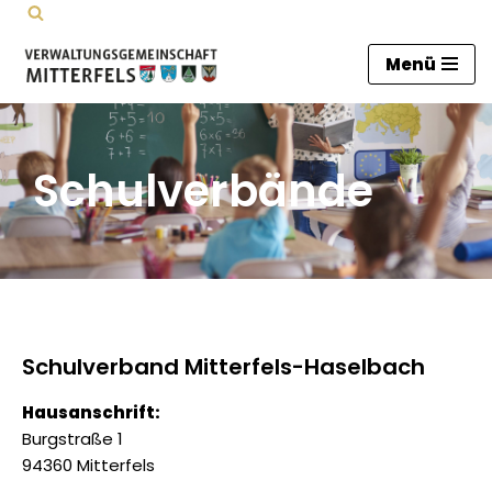
Zum
Menü
Inhalt
springen
Schulverbände
Schulverband Mitterfels-Haselbach
Hausanschrift:
Burgstraße 1
94360 Mitterfels