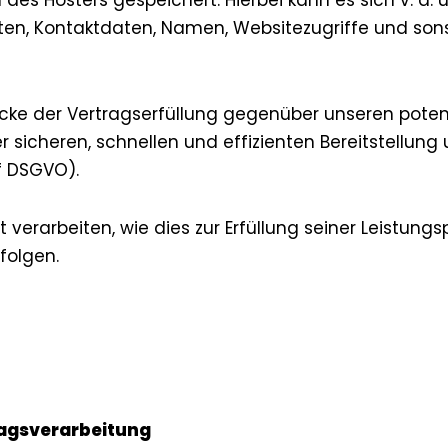
des Hosters gespeichert. Hierbei kann es sich v. a
n, Kontaktdaten, Namen, Websitezugriffe und sonst
ecke der Vertragserfüllung gegenüber unseren poten
ner sicheren, schnellen und effizienten Bereitstellu
. f DSGVO).
 verarbeiten, wie dies zur Erfüllung seiner Leistungs
folgen.
ragsverarbeitung