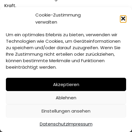
Kraft.
Cookie-Zustimmung
Gemeinde Ascha Bekanntmachung der Haushaltssatzung
verwalten
2025
Herunterladen
Um ein optimales Erlebnis zu bieten, verwenden wir
Technologien wie Cookies, um Geräteinformationen
zu speichern und/oder darauf zuzugreifen. Wenn Sie
Schlagwörter:
Ihre Zustimmung nicht erteilen oder zurückziehen,
2025
ASCHA
HAUSHALTSSATZUNG
können bestimmte Merkmale und Funktionen
beeinträchtigt werden.
Akzeptieren
Ablehnen
© Verwaltungsgemeinschaft Mitterfels | 2026 |
Erstellt
Einstellungen ansehen
von ADJOMI
Datenschutz
Impressum
Datenschutz
Impressum
Inhaltsverzeichnis