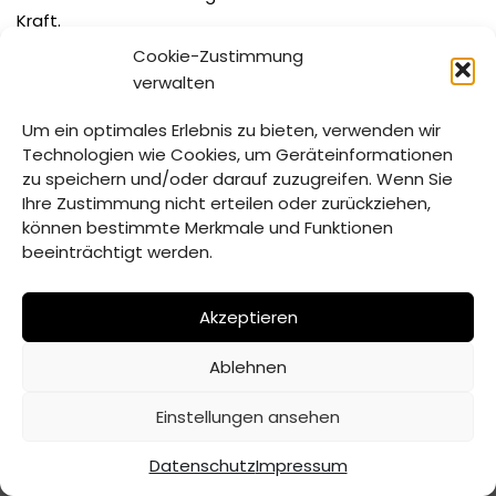
Kraft.
Cookie-Zustimmung
Mit U+S Bekanntmachung Haushalt 2024 Haselbach
Herunterladen
verwalten
Um ein optimales Erlebnis zu bieten, verwenden wir
Technologien wie Cookies, um Geräteinformationen
Schlagwörter:
zu speichern und/oder darauf zuzugreifen. Wenn Sie
GEMEINDE HASELBACH
Ihre Zustimmung nicht erteilen oder zurückziehen,
HAUSHALTSSATZUNG 2024
können bestimmte Merkmale und Funktionen
beeinträchtigt werden.
Akzeptieren
Ablehnen
© Verwaltungsgemeinschaft Mitterfels | 2026 |
Erstellt
Einstellungen ansehen
von ADJOMI
Datenschutz
Impressum
Datenschutz
Impressum
Inhaltsverzeichnis