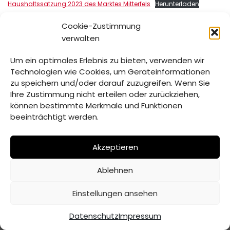
Haushaltssatzung 2023 des Marktes Mitterfels
Herunterladen
Cookie-Zustimmung
verwalten
Schlagwörter:
HAUSHALTSSATZUNG
LANDKREIS
Um ein optimales Erlebnis zu bieten, verwenden wir
MARKTGEMEINDERAT
MITTERFELS
Technologien wie Cookies, um Geräteinformationen
zu speichern und/oder darauf zuzugreifen. Wenn Sie
STRAUBING-BOGEN
Ihre Zustimmung nicht erteilen oder zurückziehen,
können bestimmte Merkmale und Funktionen
beeinträchtigt werden.
Akzeptieren
Ablehnen
© Verwaltungsgemeinschaft Mitterfels | 2026 |
Erstellt
Einstellungen ansehen
von ADJOMI
Datenschutz
Impressum
Datenschutz
Impressum
Inhaltsverzeichnis