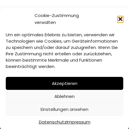
Außerdem können sich alle interessierten Bürger bis 13.
Cookie-Zustimmung
März 2025 an der Online-Befragung beteiligen. Diese
verwalten
sowie weitere Details zu dem Projekt gibt es im Internet
unter
www.heimatdialog.bayern
.
Um ein optimales Erlebnis zu bieten, verwenden wir
Technologien wie Cookies, um Geräteinformationen
zu speichern und/oder darauf zuzugreifen. Wenn Sie
Ihre Zustimmung nicht erteilen oder zurückziehen,
Schlagwörter:
BAYERN
BÜRGERBETEILIGUNG
können bestimmte Merkmale und Funktionen
beeinträchtigt werden.
FREISTAAT
HEIMATDIALOG
PROJEKT
Akzeptieren
Ablehnen
© Verwaltungsgemeinschaft Mitterfels | 2026 |
Erstellt
Einstellungen ansehen
von ADJOMI
Datenschutz
Impressum
Datenschutz
Impressum
Inhaltsverzeichnis