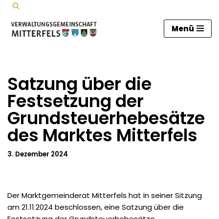
Zum
Menü
Inhalt
springen
Satzung über die
Festsetzung der
Grundsteuerhebesätze
des Marktes Mitterfels
3. Dezember 2024
Der Marktgemeinderat Mitterfels hat in seiner Sitzung
am 21.11.2024 beschlossen, eine Satzung über die
Festsetzung der Grundsteuerhebesätze