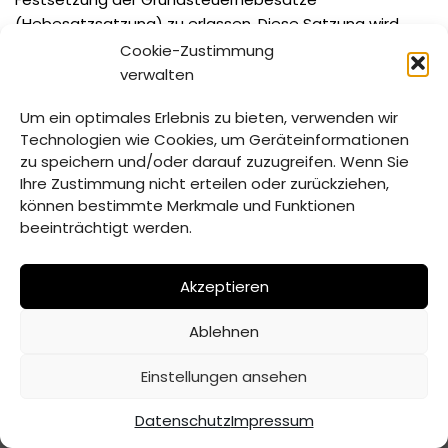
(Hebesatzsatzung) zu erlassen. Diese Satzung wird
nachstehend amtlich bekannt gemacht:
Cookie-Zustimmung
verwalten
Hebesatzsatzung ab 01.01.2025 – Original
Herunterladen
Um ein optimales Erlebnis zu bieten, verwenden wir
Technologien wie Cookies, um Geräteinformationen
zu speichern und/oder darauf zuzugreifen. Wenn Sie
Ihre Zustimmung nicht erteilen oder zurückziehen,
Schlagwörter:
GRUNDSTEUER
HEBESATZSATZUNG
können bestimmte Merkmale und Funktionen
beeinträchtigt werden.
SATZUNG
Akzeptieren
Ablehnen
© Verwaltungsgemeinschaft Mitterfels | 2026 |
Erstellt
Einstellungen ansehen
von ADJOMI
Datenschutz
Impressum
Datenschutz
Impressum
Inhaltsverzeichnis