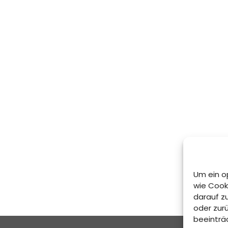
Um ein o
wie Cook
darauf z
oder zur
beeinträ