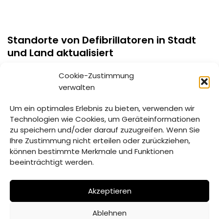
Standorte von Defibrillatoren in Stadt
und Land aktualisiert
11. JULI 2023
Cookie-Zustimmung
verwalten
Der Regionalentwicklungsverein Straubing-Bogen e.V.
hat in Zusammenarbeit mit der Gesundheitsregion plus
Um ein optimales Erlebnis zu bieten, verwenden wir
Straubing die Karten zu den Standorten von
Technologien wie Cookies, um Geräteinformationen
Defibrillatoren im Landkreis Straubing-Bogen sowie in
zu speichern und/oder darauf zuzugreifen. Wenn Sie
der…
Weiterlesen »
Ihre Zustimmung nicht erteilen oder zurückziehen,
können bestimmte Merkmale und Funktionen
beeinträchtigt werden.
Akzeptieren
Ablehnen