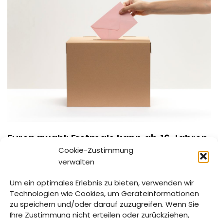
Europawahl: Erstmals kann ab 16 Jahren
gewählt werden!
Cookie-Zustimmung
verwalten
6. FEBRUAR 2024
Um ein optimales Erlebnis zu bieten, verwenden wir
Das Alter für die Wahlberechtigung bei Europawahlen ist
Technologien wie Cookies, um Geräteinformationen
erstmals für die Wahl am 09. Juni 2024 auf das 16.
zu speichern und/oder darauf zuzugreifen. Wenn Sie
Lebensjahr herabgesetzt worden.
Ihre Zustimmung nicht erteilen oder zurückziehen,