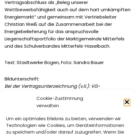
Vertragsabschluss als „Beleg unserer
Wettbewerbsfähigkeit auch auf dem hart umkämpften
Energiemarkt“ und gemeinsam mit Vertriebsleiter
Christian Weiß auf die Zusammenarbeit bei der
Energiebelieferung für das anspruchsvolle
Liegenschaftsportfolio der Marktgemeinde Mitterfels
und des Schulverbandes Mitterfels-Haselbach.
Text: Stadtwerke Bogen, Foto: Sandra Bauer
Bildunterschrift:
Bei der Vertragsunterzeichnung (v.li.): VG-
Geschäftsstellenleiter Berthold Mühlbauer,
Cookie-Zustimmung
Bürgermeister Andreas Liebl, SWB-Geschäftsführer
verwalten
Karlheinz Denner und SWB-Vertriebsleiter Christian
Weiß.
Um ein optimales Erlebnis zu bieten, verwenden wir
Technologien wie Cookies, um Geräteinformationen
zu speichern und/oder darauf zuzugreifen. Wenn Sie