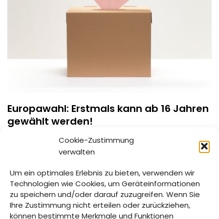
Europawahl: Erstmals kann ab 16 Jahren
gewählt werden!
6. FEBRUAR 2024
Cookie-Zustimmung
verwalten
Das Alter für die Wahlberechtigung bei Europawahlen ist
erstmals für die Wahl am 09. Juni 2024 auf das 16.
Um ein optimales Erlebnis zu bieten, verwenden wir
Lebensjahr herabgesetzt worden.
Technologien wie Cookies, um Geräteinformationen
zu speichern und/oder darauf zuzugreifen. Wenn Sie
Ihre Zustimmung nicht erteilen oder zurückziehen,
können bestimmte Merkmale und Funktionen