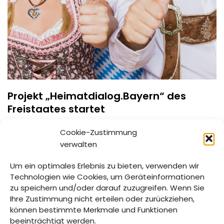
Projekt „Heimatdialog.Bayern“ des
Freistaates startet
20. AUGUST 2024
Cookie-Zustimmung
verwalten
Das Projekt „Heimatdialog.Bayern“ des Bayerischen
Staatsministeriums der Finanzen und für Heimat
Um ein optimales Erlebnis zu bieten, verwenden wir
startet. Es wird um Bürgerbeteiligung gebeten! Der
Technologien wie Cookies, um Geräteinformationen
Zusammenhalt in der Gesellschaft ist eine
zu speichern und/oder darauf zuzugreifen. Wenn Sie
wichtige…
Weiterlesen »
Ihre Zustimmung nicht erteilen oder zurückziehen,
können bestimmte Merkmale und Funktionen
beeinträchtigt werden.