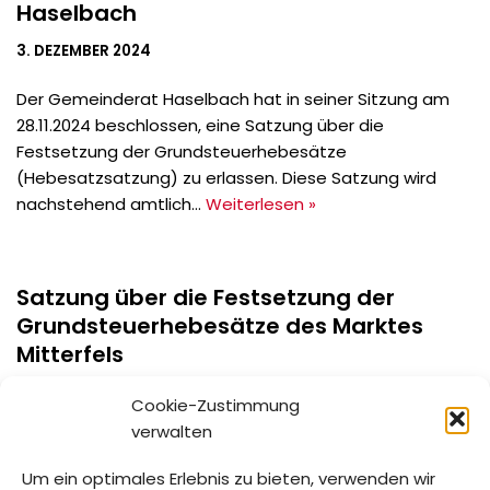
Haselbach
3. DEZEMBER 2024
Der Gemeinderat Haselbach hat in seiner Sitzung am
28.11.2024 beschlossen, eine Satzung über die
Festsetzung der Grundsteuerhebesätze
(Hebesatzsatzung) zu erlassen. Diese Satzung wird
nachstehend amtlich…
Weiterlesen »
Satzung über die Festsetzung der
Grundsteuerhebesätze des Marktes
Mitterfels
3. DEZEMBER 2024
Cookie-Zustimmung
verwalten
Der Marktgemeinderat Mitterfels hat in seiner Sitzung
am 21.11.2024 beschlossen, eine Satzung über die
Um ein optimales Erlebnis zu bieten, verwenden wir