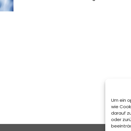
Um ein o
wie Cook
darauf z
oder zur
beeinträ